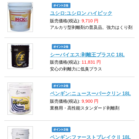
ユシロ:ユシロン ハイピック
販売価格(税込):
9,710
円
アルカリ型剥離剤の普及品。強力はくり剤
シーバイエス:剥離王プラスC 18L
販売価格(税込):
11,831
円
安心の剥離力に低臭プラス
ペンギン:ニュースーパークリン 18L
販売価格(税込):
9,900
円
業務用・高性能スタンダード剥離剤
ペンギン:ファーストブレイクⅡ 18L