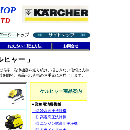
HOP
LTD
お支払い・配送方法
お問合せ
ルヒャー 」
に清掃・洗浄機器を送り続け、揺るぎない信頼と支持
器を開発、商品化し皆様のお手元にお届けします。
ケルヒャー商品案内
９
■ 業務用清掃機械
◎ 冷水高圧洗浄機
◎ 高温高圧洗浄機
◎ エンジン式高圧洗浄機
◎ ドライクリーナ