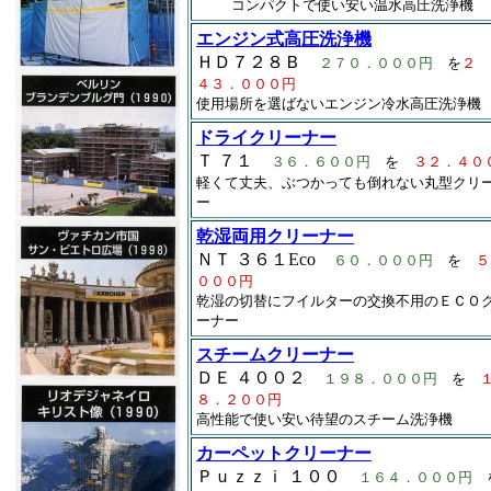
コンパクトで使い安い温水高圧洗浄機
エンジン式高圧洗浄機
ＨＤ７２８Ｂ
２７０．０００円
を
２
４３．０００円
使用場所を選ばないエンジン冷水高圧洗浄機
ドライクリーナー
Ｔ ７１
３６．６００円
を
３２．４０
軽くて丈夫、ぶつかっても倒れない丸型クリ
ー
乾湿両用クリーナー
ＮＴ ３６１Eco
６０．０００円
を
５
０００円
乾湿の切替にフイルターの交換不用のＥＣＯ
ーナー
スチームクリーナー
ＤＥ ４００２
１９８．０００円
を
８．２００円
高性能で使い安い待望のスチーム洗浄機
カーペットクリーナー
Ｐｕｚｚｉ １００
１６４．０００円