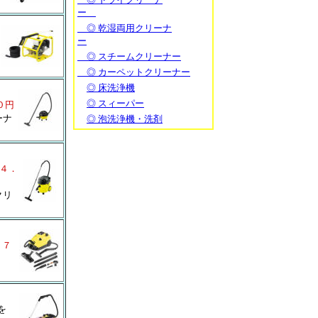
ー
◎ 乾湿両用クリーナ
ー
◎ スチームクリーナー
◎ カーペットクリーナー
◎ 床洗浄機
◎ スィーパー
０円
ーナ
◎ 泡洗浄機・洗剤
４．
クリ
１７
を