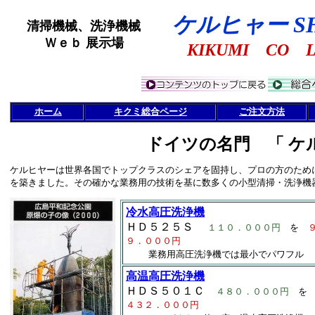
ケルヒャー S
清掃機械、洗浄機械
Ｗｅｂ 展示場
KIKUMI CO 
ホーム
キクミ総合ページ
ご注文方法
ドイツの名門 「 ケ
ケルヒヤーは世界各国でトップクラスのシェアを固持し、プロの方のため
を築きました。その確かな業務用の技術を基に数多くの小型清掃・洗浄機
冷水高圧洗浄機
ＨＤ５２５Ｓ
１１０．０００円
を
９．０００円
業務用高圧洗浄機では最小でパワフル
高温高圧洗浄機
ＨＤＳ５０１Ｃ
４８０．０００円
を
４３２．０００円