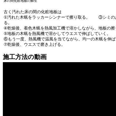
床の間化粧地板の蘇生
古く汚れた床の間の化粧地板は
①汚れた木蝋をラッカーシンナーで擦り取る。 ③シミの
る。
④乾燥後、着色木蝋を熱風加工機で溶かしながら、地板の擦
⑤地板の木蝋を熱風機で溶かしてウエスで伸ばしていく。
⑥もう一度、熱風機で温風を当てながら、均一の木蝋を伸ば
⑦乾燥後、ウエスで磨き上げる。
施工方法の動画