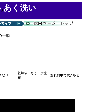
い
,
あく洗い
の手順
乾燥後、もう一度塗
き取り
濡れ雑巾で拭き取る
布