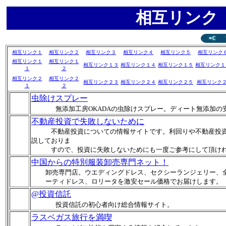
相互リンク 
相互リンク１
相互リンク２
相互リンク３
相互リンク４
相互リンク５
相互リンク
相互リンク１
相互リンク１
相互リンク１３
相互リンク１４
相互リンク１５
相互リンク１
１
２
相互リンク２
相互リンク２
相互リンク２３
相互リンク２４
相互リンク２５
相互リンク２
１
２
虫除けスプレー
無添加工房OKADAの虫除けスプレー。ディート無添加
不動産投資で失敗しないために
不動産投資についての情報サイトです。利回りや不動産投資
説しておりま
すので、投資に失敗しないためにも一度ご参考にして頂けれ
中国からの特別服装卸売専門ネット！
卸売専門店。ウエディングドレス、セクシーランジェリー、
ーティドレス、ロリータを激安セール価格でお届けします。
@投資信託
投資信託の初心者向け総合情報サイト。
ラスベガス旅行を満喫