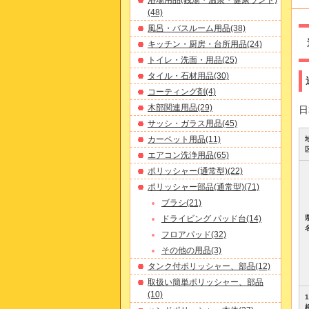
浴場用品(銭湯・温泉・健康ランド)
(48)
風呂・バスルーム用品(38)
キッチン・厨房・台所用品(24)
トイレ・洗面・用品(25)
タイル・石材用品(30)
コーティング剤(4)
木部関連用品(29)
日
サッシ・ガラス用品(45)
カーペット用品(11)
エアコン洗浄用品(65)
ポリッシャー(通常型)(22)
ポリッシャー部品(通常型)(71)
ブラシ(21)
ドライビング パッド台(14)
フロアパッド(32)
その他の用品(3)
タンク付ポリッシャー、部品(12)
取扱い簡単ポリッシャー、部品
(10)
1