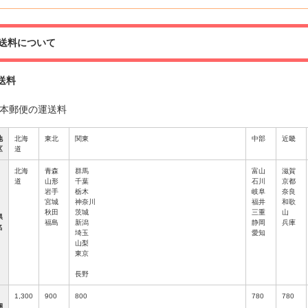
送料について
送料
本郵便の運送料
地
北海
東北
関東
中部
近畿
区
道
北海
青森
群馬
富山
滋賀
道
山形
千葉
石川
京都
岩手
栃木
岐阜
奈良
宮城
神奈川
福井
和歌
秋田
茨城
三重
山
県
福島
新潟
静岡
兵庫
名
埼玉
愛知
山梨
東京
長野
1,300
900
800
780
780
梱