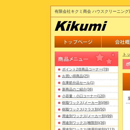
有限会社キクミ商会 ハウスクリーニング
ト
ポ
ポイント2倍商品コーナー(78)
お買い得商品(25)
在庫処分品セール(1)
新商品のご紹介(36)
小容量・小口コーナー(120)
樹脂ワックス(メーカー別)(96)
樹脂ワックス(クラス別)(50)
用途別ワックス(メーカー別)(99)
用途別ワックス(種類別)(36)
用途別ワックス(使用目的別)(113)