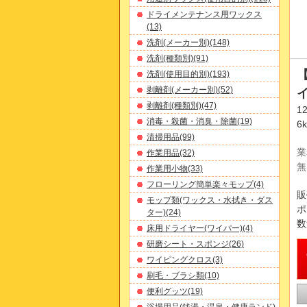
ドライメンテナンス用ワックス
(13)
洗剤(メーカー別)(148)
洗剤(種類別)(91)
洗剤(使用目的別)(193)
剥離剤(メーカー別)(52)
イ
剥離剤(種類別)(47)
1
消毒・殺菌・消臭・除菌(19)
6
清掃用品(99)
業
作業用品(32)
無
作業用小物(33)
フローリング簡単楽々モップ(4)
販
モップ類(ワックス・水拭き・ダス
ポ
ター)(24)
数
床用ドライヤー(ワイパー)(4)
研磨シート・スポンジ(26)
ワイピングクロス(3)
刷毛・ブラシ類(10)
便利グッツ(19)