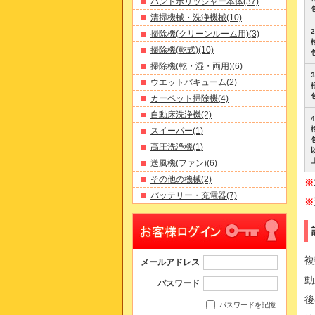
ハンドポリッシャー本体(37)
清掃機械・洗浄機械(10)
2
掃除機(クリーンルーム用)(3)
掃除機(乾式)(10)
掃除機(乾・湿・両用)(6)
3
ウエットバキューム(2)
カーペット掃除機(4)
自動床洗浄機(2)
4
スイーパー(1)
高圧洗浄機(1)
送風機(ファン)(6)
その他の機械(2)
※
バッテリー・充電器(7)
※
複
メールアドレス
動
パスワード
後
パスワードを記憶