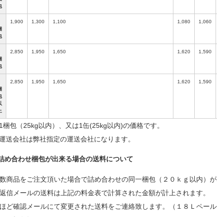
包
1,900
1,300
1,100
1,080
1,060
梱
包
2,850
1,950
1,650
1,620
1,590
梱
包
2,850
1,950
1,650
1,620
1,590
梱
包
以
上
1梱包（25kg以内）、又は1缶(25kg以内)の価格です。
運送会社は弊社指定の運送会社になります。
詰め合わせ梱包が出来る場合の送料について
数商品をご注文頂いた場合で詰め合わせの同一梱包（２０ｋｇ以内）が
返信メールの送料は上記の料金表で計算された金額が計上されます。
ほど確認メールにて変更された送料をご連絡致します。（１８Ｌペール