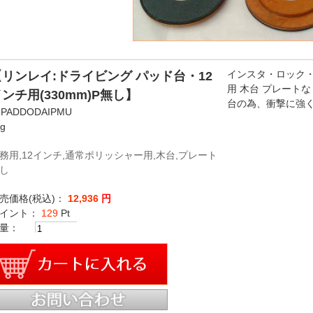
インスタ・ロック・
【リンレイ:ドライビング パッド台・12
用 木台 プレート
ンチ用(330mm)P無し】
台の為、衝撃に強
2PADDODAIPMU
kg
務用,12インチ,通常ポリッシャー用,木台,プレート
し
売価格(税込)：
12,936
円
イント：
129
Pt
量：