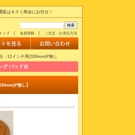
の通販はキクミ商会にお任せ！
トップ
会員登録
ご注文・お支払方法
・12インチ用(330mm)P無し
ング パッド台
30mm)P無し】