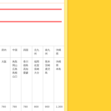
府内
中国
四国
北九
南九
沖縄
州
州
県
大阪
鳥取
香川
福岡
熊本
沖縄
岡山
徳島
佐賀
宮崎
県
広島
高知
長崎
鹿児
本島
島根
愛媛
大分
島
山口
760
780
780
800
900
1,300