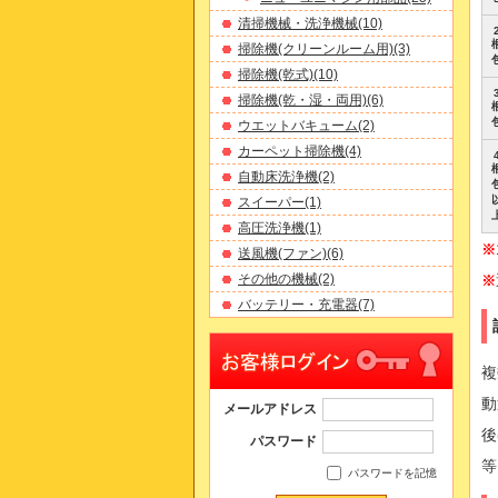
清掃機械・洗浄機械(10)
掃除機(クリーンルーム用)(3)
掃除機(乾式)(10)
掃除機(乾・湿・両用)(6)
ウエットバキューム(2)
カーペット掃除機(4)
自動床洗浄機(2)
スイーパー(1)
高圧洗浄機(1)
※
送風機(ファン)(6)
その他の機械(2)
※
バッテリー・充電器(7)
複
動
メールアドレス
後
パスワード
等
パスワードを記憶