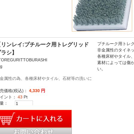
プチルーク用トレグリ
【リンレイ:プチルーク用トレグリッド
非金属性のタイネ
ブラシ】
各種床材やタイル
TOREGURITTOBURASHI
素材によっては傷
kg
い。
金属性の為、各種床材やタイル、石材等の洗いに
売価格(税込)：
4,330
円
イント：
43
Pt
量：