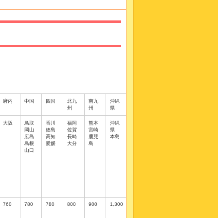
府内
中国
四国
北九
南九
沖縄
州
州
県
大阪
鳥取
香川
福岡
熊本
沖縄
岡山
徳島
佐賀
宮崎
県
広島
高知
長崎
鹿児
本島
島根
愛媛
大分
島
山口
760
780
780
800
900
1,300