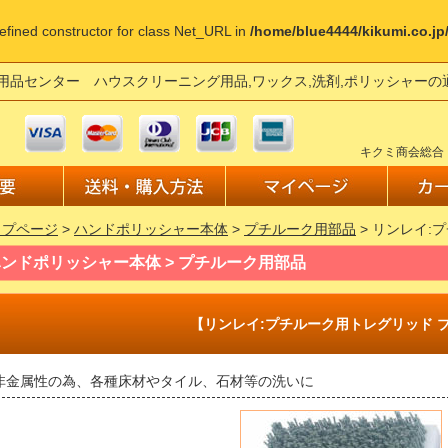
defined constructor for class Net_URL in
/home/blue4444/kikumi.co.j
用品センター ハウスクリーニング用品,ワックス,洗剤,ポリッシャー
キクミ商会総合
ップページ
>
ハンドポリッシャー本体
>
プチルーク用部品
> リンレイ:
ンドポリッシャー本体 > プチルーク用部品
【リンレイ:プチルーク用トレグリッド 
非金属性の為、各種床材やタイル、石材等の洗いに