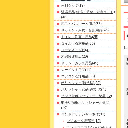
便利グッツ(19)
浴場用品(銭湯・温泉・健康ランド)
(48)
風呂・バスルーム用品(38)
キッチン・厨房・台所用品(24)
トイレ・洗面・用品(25)
タイル・石材用品(30)
日
コーティング剤(4)
木部関連用品(29)
サッシ・ガラス用品(45)
カーペット用品(11)
エアコン洗浄用品(65)
ポリッシャー(通常型)(22)
ポリッシャー部品(通常型)(71)
タンク付ポリッシャー、部品(12)
取扱い簡単ポリッシャー、部品
(10)
ハンドポリッシャー本体(37)
プチルーク用部品(12)
ニューユニマシン用部品(25)