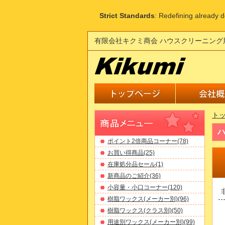
Strict Standards
: Redefining already 
有限会社キクミ商会 ハウスクリーニング
ト
ハ
ポイント2倍商品コーナー(78)
お買い得商品(25)
在庫処分品セール(1)
新商品のご紹介(36)
小容量・小口コーナー(120)
樹脂ワックス(メーカー別)(96)
樹脂ワックス(クラス別)(50)
用途別ワックス(メーカー別)(99)