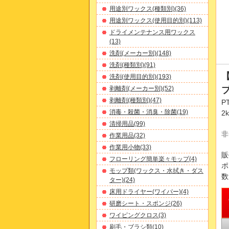
用途別ワックス(種類別)(36)
用途別ワックス(使用目的別)(113)
ドライメンテナンス用ワックス
(13)
洗剤(メーカー別)(148)
洗剤(種類別)(91)
洗剤(使用目的別)(193)
剥離剤(メーカー別)(52)
剥離剤(種類別)(47)
P
消毒・殺菌・消臭・除菌(19)
2
清掃用品(99)
非
作業用品(32)
作業用小物(33)
販
フローリング簡単楽々モップ(4)
ポ
モップ類(ワックス・水拭き・ダス
数
ター)(24)
床用ドライヤー(ワイパー)(4)
研磨シート・スポンジ(26)
ワイピングクロス(3)
刷毛・ブラシ類(10)