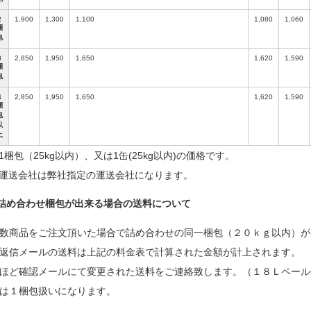
2
1,900
1,300
1,100
1,080
1,060
梱
包
3
2,850
1,950
1,650
1,620
1,590
梱
包
4
2,850
1,950
1,650
1,620
1,590
梱
包
以
上
1梱包（25kg以内）、又は1缶(25kg以内)の価格です。
運送会社は弊社指定の運送会社になります。
詰め合わせ梱包が出来る場合の送料について
数商品をご注文頂いた場合で詰め合わせの同一梱包（２０ｋｇ以内）が
返信メールの送料は上記の料金表で計算された金額が計上されます。
ほど確認メールにて変更された送料をご連絡致します。（１８Ｌペール
は１梱包扱いになります。