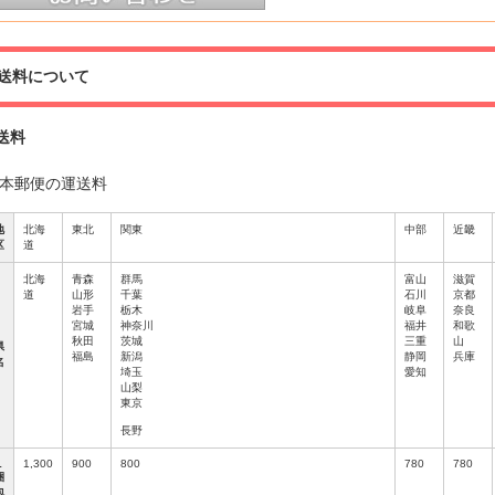
送料について
送料
本郵便の運送料
地
北海
東北
関東
中部
近畿
区
道
北海
青森
群馬
富山
滋賀
道
山形
千葉
石川
京都
岩手
栃木
岐阜
奈良
宮城
神奈川
福井
和歌
秋田
茨城
三重
山
県
福島
新潟
静岡
兵庫
名
埼玉
愛知
山梨
東京
長野
1
1,300
900
800
780
780
梱
包