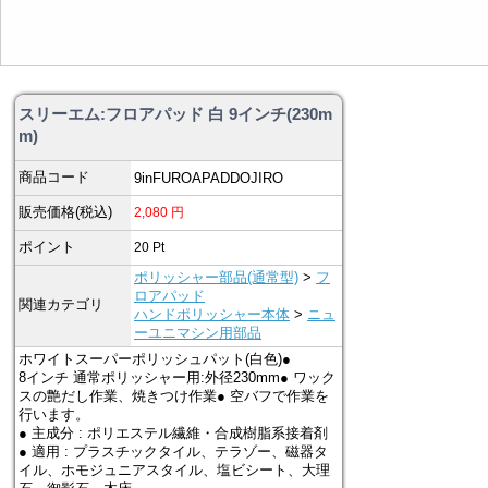
スリーエム:フロアパッド 白 9インチ(230m
m)
商品コード
9inFUROAPADDOJIRO
販売価格(税込)
2,080
円
ポイント
20
Pt
ポリッシャー部品(通常型)
>
フ
ロアパッド
関連カテゴリ
ハンドポリッシャー本体
>
ニュ
ーユニマシン用部品
ホワイトスーパーポリッシュパット(白色)●
8インチ 通常ポリッシャー用:外径230mm● ワック
スの艶だし作業、焼きつけ作業● 空バフで作業を
行います。
● 主成分 : ポリエステル繊維・合成樹脂系接着剤
● 適用 : プラスチックタイル、テラゾー、磁器タ
イル、ホモジュニアスタイル、塩ビシート、大理