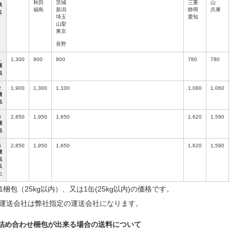
秋田
茨城
三重
山
県
福島
新潟
静岡
兵庫
名
埼玉
愛知
山梨
東京
長野
1
1,300
900
800
780
780
梱
包
2
1,900
1,300
1,100
1,080
1,060
梱
包
3
2,850
1,950
1,650
1,620
1,590
梱
包
4
2,850
1,950
1,650
1,620
1,590
梱
包
以
上
1梱包（25kg以内）、又は1缶(25kg以内)の価格です。
運送会社は弊社指定の運送会社になります。
詰め合わせ梱包が出来る場合の送料について