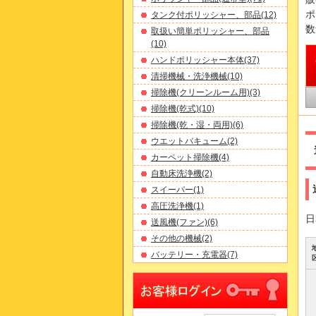
ポ
タンク付ポリッシャー、部品(12)
数
取扱い簡単ポリッシャー、部品
(10)
ハンドポリッシャー本体(37)
清掃機械・洗浄機械(10)
掃除機(クリーンルーム用)(3)
掃除機(乾式)(10)
掃除機(乾・湿・両用)(6)
ウエットバキューム(2)
カーペット掃除機(4)
自動床洗浄機(2)
スイーパー(1)
高圧洗浄機(1)
日
送風機(ファン)(6)
その他の機械(2)
バッテリー・充電器(7)