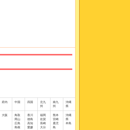
府内
中国
四国
北九
南九
沖縄
州
州
県
大阪
鳥取
香川
福岡
熊本
沖縄
岡山
徳島
佐賀
宮崎
県
広島
高知
長崎
鹿児
本島
島根
愛媛
大分
島