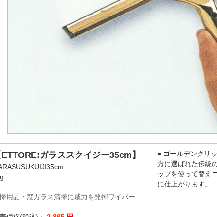
● ゴールデンクリ
ETTORE:ガラススクイジー35cm】
方に選ばれた伝統の
ARASUSUKUIJI35cm
ップを使って替え
kg
に仕上がります。
掃用品・窓ガラス清掃に威力を発揮ワイパー
売価格(税込)：
2,865
円