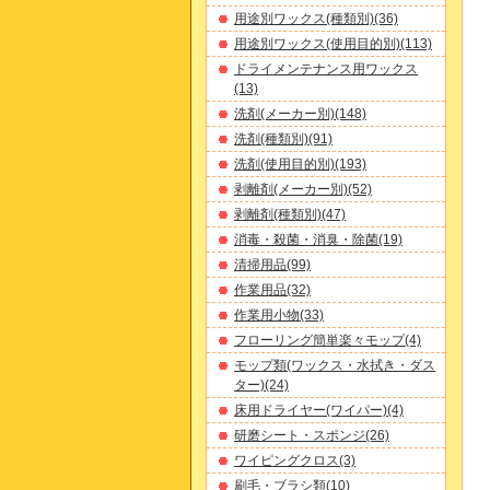
用途別ワックス(種類別)(36)
用途別ワックス(使用目的別)(113)
ドライメンテナンス用ワックス
(13)
洗剤(メーカー別)(148)
洗剤(種類別)(91)
洗剤(使用目的別)(193)
剥離剤(メーカー別)(52)
剥離剤(種類別)(47)
消毒・殺菌・消臭・除菌(19)
清掃用品(99)
作業用品(32)
作業用小物(33)
フローリング簡単楽々モップ(4)
モップ類(ワックス・水拭き・ダス
ター)(24)
床用ドライヤー(ワイパー)(4)
研磨シート・スポンジ(26)
ワイピングクロス(3)
刷毛・ブラシ類(10)