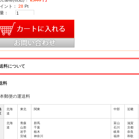
イント：
28
Pt
量：
送料について
送料
本郵便の運送料
地
北海
東北
関東
中部
近畿
区
道
北海
青森
群馬
富山
滋賀
道
山形
千葉
石川
京都
岩手
栃木
岐阜
奈良
宮城
神奈川
福井
和歌