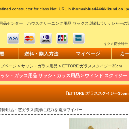
defined constructor for class Net_URL in
/home/blue4444/kikumi.co.j
用品センター ハウスクリーニング用品,ワックス,洗剤,ポリッシャー
キクミ商会総合
ップページ
>
サッシ・ガラス用品
> ETTORE:ガラススクイジー35cm
ッシ・ガラス用品 サッシ・ガラス用品 > ウィンド スクィジー
【ETTORE:ガラススクイジー35c
清掃用品・窓ガラス清掃に威力を発揮ワイパー