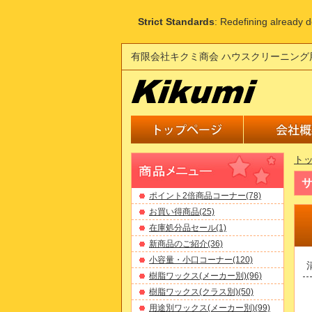
Strict Standards
: Redefining already 
有限会社キクミ商会 ハウスクリーニング
ト
サ
ポイント2倍商品コーナー(78)
お買い得商品(25)
在庫処分品セール(1)
新商品のご紹介(36)
小容量・小口コーナー(120)
樹脂ワックス(メーカー別)(96)
樹脂ワックス(クラス別)(50)
用途別ワックス(メーカー別)(99)