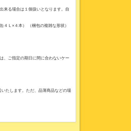
出来る場合は１個扱いとなります。自
缶４Ｌ×４本） （梱包の複雑な形状）
は、ご指定の期日に間に合わないケー
送いたします。ただ、品薄商品などの場