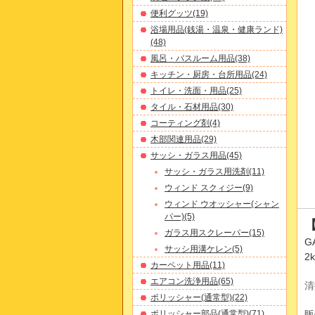
便利グッツ(19)
浴場用品(銭湯・温泉・健康ランド)
(48)
風呂・バスルーム用品(38)
キッチン・厨房・台所用品(24)
トイレ・洗面・用品(25)
タイル・石材用品(30)
コーティング剤(4)
木部関連用品(29)
サッシ・ガラス用品(45)
サッシ・ガラス用洗剤(11)
ウィンド スクィジー(9)
ウィンド ウオッシャー(シャン
パー)(5)
【
ガラス用スクレーパー(15)
G
サッシ用溝ケレン(5)
2
カーペット用品(11)
エアコン洗浄用品(65)
清
ポリッシャー(通常型)(22)
ポリッシャー部品(通常型)(71)
販