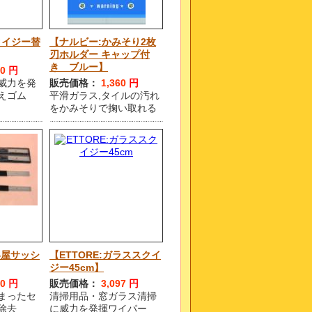
スクイジー替
【ナルビー:かみそり2枚
刃ホルダー キャップ付
き ブルー】
40
円
威力を発
販売価格：
1,360
円
えゴム
平滑ガラス,タイルの汚れ
をかみそりで掬い取れる
い屋サッシ
【ETTORE:ガラススクイ
ジー45cm】
90
円
販売価格：
3,097
円
まったセ
清掃用品・窓ガラス清掃
除去
に威力を発揮ワイパー