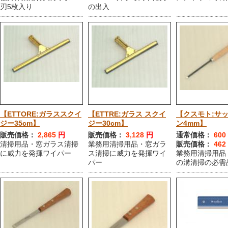
刃5枚入り
の出入
【ETTORE:ガラススクイ
【ETTRE:ガラス スクイ
【クスモト:サ
ジー35cm】
ジー30cm】
ン4mm】
販売価格：
2,865
円
販売価格：
3,128
円
通常価格：
600
清掃用品・窓ガラス清掃
業務用清掃用品・窓ガラ
販売価格：
462
に威力を発揮ワイパー
ス清掃に威力を発揮ワイ
業務用清掃用品
パー
の溝清掃の必需