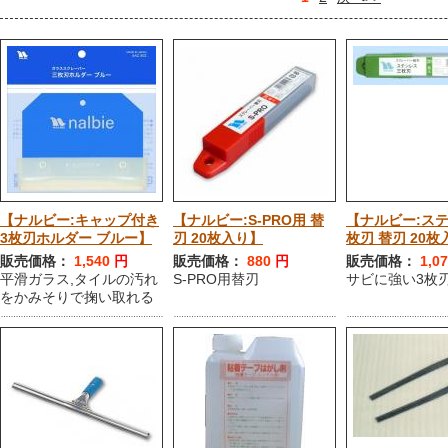
【ナルビー:キャップ付き
【ナルビー:S-PRO用 替
【ナルビー:ステ
3枚刃ホルダー ブルー】
刃 20枚入り】
枚刃 替刃 20枚
販売価格：
1,540
円
販売価格：
880
円
販売価格：
1,0
平滑ガラス,タイルの汚れ
S-PRO用替刃
サビに強い3枚
をかみそりで掬い取れる