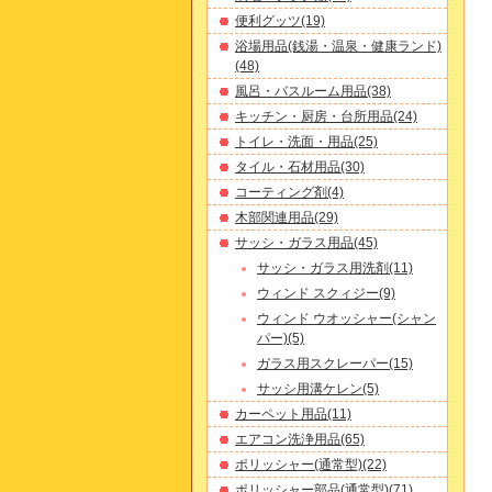
便利グッツ(19)
浴場用品(銭湯・温泉・健康ランド)
(48)
風呂・バスルーム用品(38)
キッチン・厨房・台所用品(24)
トイレ・洗面・用品(25)
タイル・石材用品(30)
コーティング剤(4)
木部関連用品(29)
サッシ・ガラス用品(45)
サッシ・ガラス用洗剤(11)
ウィンド スクィジー(9)
ウィンド ウオッシャー(シャン
パー)(5)
ガラス用スクレーパー(15)
サッシ用溝ケレン(5)
カーペット用品(11)
エアコン洗浄用品(65)
ポリッシャー(通常型)(22)
ポリッシャー部品(通常型)(71)