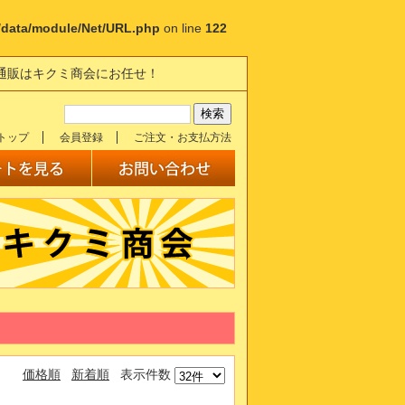
p/data/module/Net/URL.php
on line
122
の通販はキクミ商会にお任せ！
トップ
会員登録
ご注文・お支払方法
価格順
新着順
表示件数