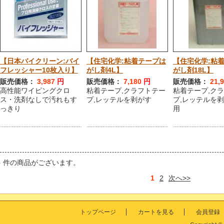
【日本バイクリーン:バイ
【住宅化学:粘着テープは
【住宅化学:粘
フレッシャー10枚入り】
がし剤4L】
がし剤18L】
販売価格：
3,987
円
販売価格：
7,180
円
販売価格：
21,
高性能ワイピングクロ
粘着テープ,クラフトテー
粘着テープ,ク
ス・洗剤なしで汚れもす
プ,レッテルを剥がす
プ,レッテルを
っきり
用
5
件の商品がございます。
1
2
次へ>>
トップページ
カートを見る
会員登録