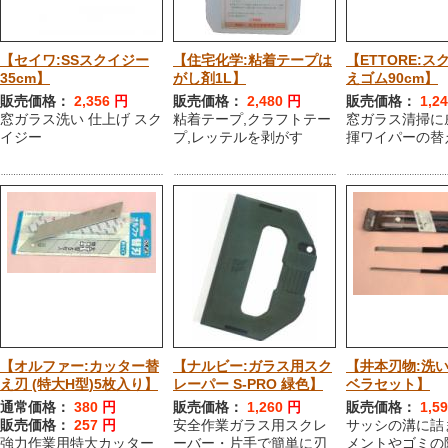
【セイワ:SSスクイジー
【住宅化学:粘着テープは
【ETTORE:
35cm】
がし剤1L】
えゴム90cm】
販売価格：
2,356
円
販売価格：
2,480
円
販売価格：
1,2
窓ガラス洗い 仕上げ スク
粘着テープ,クラフトテー
窓ガラス清掃に
イジー
プ,レッテルを剥がす
揮ワイパーの替
【オルファー:カッター替
【ナルビー:ガラス用スク
【井本刃物:洗
え刃 (特大H型)5枚入り】
レーパー S-PRO 緑色】
ベラセット】
通常価格：
380
円
販売価格：
1,260
円
販売価格：
1,5
販売価格：
257
円
安全作業ガラス用スクレ
サッシの溝に詰
強力作業用特大カッター
ーバー・片手で簡単に刃
メントやゴミの