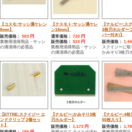
【コスモ:サッシ溝ケレン
【クスモト:サッシ溝ケレ
【ナルビー:ス
9mm】
ン18mm】
3枚刃ホルダーブ
バー付き)】
販売価格：
503
円
通常価格：
720
円
業務用清掃用品・サッシ
販売価格：
524
円
販売価格：
1,4
の溝清掃の必需品
業務用清掃用品・サッシ
スクイジーに取
の溝清掃の必需品
かみそり3枚刃
【ETTRE:スクイジー エ
【ナルビー:かみそり3枚
【ナルビー:4枚
ンドクリップ 2個セッ
刃ホルダー】
50枚入り】
ト】
販売価格：
1,173
円
販売価格：
1,7
販売価格：
159
円
平滑ガラス,タイルの汚れ
業務用清掃用品