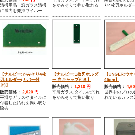
清掃用品・窓ガラス清掃
をかみそりで掬い取れる
り4枚刃ホルダ
に威力を発揮ワイパー
【ナルビー:かみそり4枚
【ナルビー:1枚刃ホルダ
【UNGER:ウ
刃ホルダー(カバー付
ー 白キャップ付き】
45cm】
き)】
販売価格：
1,210
円
販売価格：
4,6
販売価格：
2,020
円
平滑ガラス,タイルの汚れ
世界中のプロの
平滑なガラスやタイルに
をかみそりで掬い取り
れているガラス
付着した汚れを掬い取り
除去