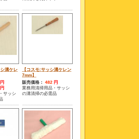
ッシ溝ケレ
【コスモ:サッシ溝ケレン
7mm】
円
販売価格：
482
円
円
業務用清掃用品・サッシ
・サッシ
の溝清掃の必需品
品