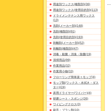
用途別ワックス(種類別)(36)
用途別ワックス(使用目的別)(113)
ドライメンテナンス用ワックス
(13)
洗剤(メーカー別)(148)
洗剤(種類別)(91)
洗剤(使用目的別)(193)
剥離剤(メーカー別)(52)
剥離剤(種類別)(47)
消毒・殺菌・消臭・除菌(19)
清掃用品(99)
作業用品(32)
作業用小物(33)
フローリング簡単楽々モップ(4)
モップ類(ワックス・水拭き・ダス
ター)(24)
床用ドライヤー(ワイパー)(4)
研磨シート・スポンジ(26)
ワイピングクロス(3)
刷毛・ブラシ類(10)