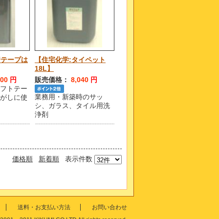
着テープは
【住宅化学:タイペット
18L】
900
円
販売価格：
8,040
円
ラフトテー
業務用・新築時のサッ
剥がしに使
シ、ガラス、タイル用洗
浄剤
価格順
新着順
表示件数
送料・お支払い方法
お問い合わせ