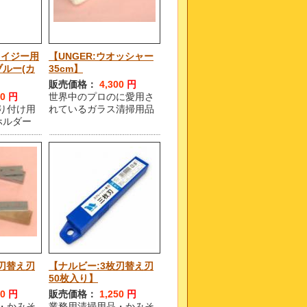
クイジー用
【UNGER:ウオッシャー
ルー(カ
35cm】
販売価格：
4,300
円
40
円
世界中のプロのに愛用さ
り付け用
れているガラス清掃用品
ホルダー
刃替え刃
【ナルビー:3枚刃替え刃
50枚入り】
80
円
販売価格：
1,250
円
・かみそ
業務用清掃用品・かみそ