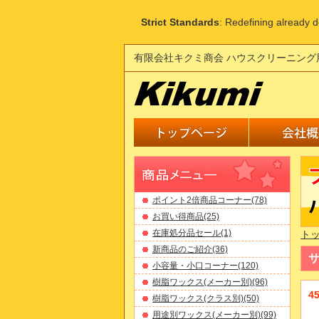
Strict Standards
: Redefining already 
有限会社キクミ商会 ハウスクリーニング
ポイント2倍商品コーナー(78)
お買い得商品(25)
在庫処分品セール(1)
ト
新商品のご紹介(36)
小容量・小口コーナー(120)
樹脂ワックス(メーカー別)(96)
4
樹脂ワックス(クラス別)(50)
用途別ワックス(メーカー別)(99)