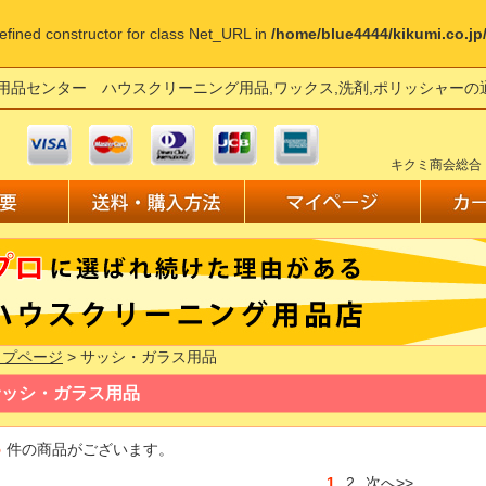
defined constructor for class Net_URL in
/home/blue4444/kikumi.co.j
用品センター ハウスクリーニング用品,ワックス,洗剤,ポリッシャー
キクミ商会総合
ップページ
> サッシ・ガラス用品
サッシ・ガラス用品
5
件の商品がございます。
1
2
次へ>>