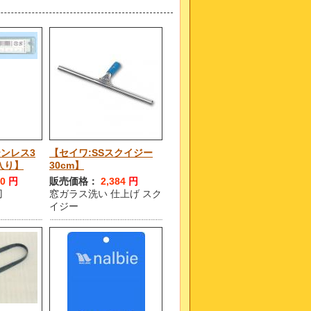
ンレス3
【セイワ:SSスクイジー
入り】
30cm】
70
円
販売価格：
2,384
円
刃
窓ガラス洗い 仕上げ スク
イジー