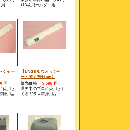
ー用
り3枚刃ホルダー用
オッシャー
【UNGER:ウオッシャ
ー・替え布45cm】
00
円
販売価格：
3,586
円
に愛用さ
世界中のプロに愛用され
清掃用品
てるガラス清掃用品