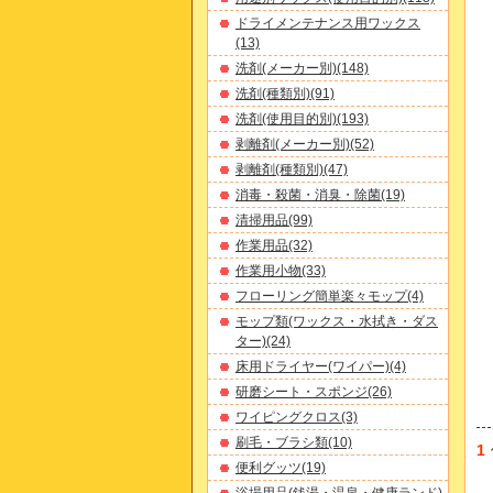
ドライメンテナンス用ワックス
(13)
洗剤(メーカー別)(148)
洗剤(種類別)(91)
洗剤(使用目的別)(193)
剥離剤(メーカー別)(52)
剥離剤(種類別)(47)
消毒・殺菌・消臭・除菌(19)
清掃用品(99)
作業用品(32)
作業用小物(33)
フローリング簡単楽々モップ(4)
モップ類(ワックス・水拭き・ダス
ター)(24)
床用ドライヤー(ワイパー)(4)
研磨シート・スポンジ(26)
ワイピングクロス(3)
刷毛・ブラシ類(10)
1
便利グッツ(19)