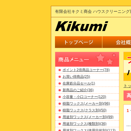
有限会社キクミ商会 ハウスクリーニング
ポイント2倍商品コーナー(78)
お買い得商品(25)
在庫処分品セール(1)
ト
新商品のご紹介(36)
小容量・小口コーナー(120)
樹脂ワックス(メーカー別)(96)
樹脂ワックス(クラス別)(50)
1
用途別ワックス(メーカー別)(99)
用途別ワックス(種類別)(36)
用途別ワックス(使用目的別)(113)