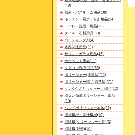
浴場用品(銭湯・温泉・健康ランド)
(48)
風呂・バスルーム用品(38)
キッチン・厨房・台所用品(24)
トイレ・洗面・用品(25)
タイル・石材用品(30)
コーティング剤(4)
木部関連用品(29)
サッシ・ガラス用品(45)
カーペット用品(11)
エアコン洗浄用品(65)
ポリッシャー(通常型)(22)
ポリッシャー部品(通常型)(71)
タンク付ポリッシャー、部品(12)
取扱い簡単ポリッシャー、部品
(10)
ハンドポリッシャー本体(37)
清掃機械・洗浄機械(10)
掃除機(クリーンルーム用)(3)
掃除機(乾式)(10)