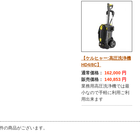
【ケルヒャー:高圧洗浄機
HD4/8C】
通常価格：
162,000
円
販売価格：
140,853
円
業務用高圧洗浄機では最
小なので手軽に利用ご利
用出来ます
件の商品がございます。