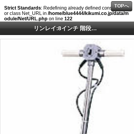
TOPへ
Strict Standards
: Redefining already defined constructor f
or class Net_URL in
/home/blue4444/kikumi.co.jp/data/m
odule/Net/URL.php
on line
122
リンレイ:8インチ 階段用ポリッシャー ブラシ付