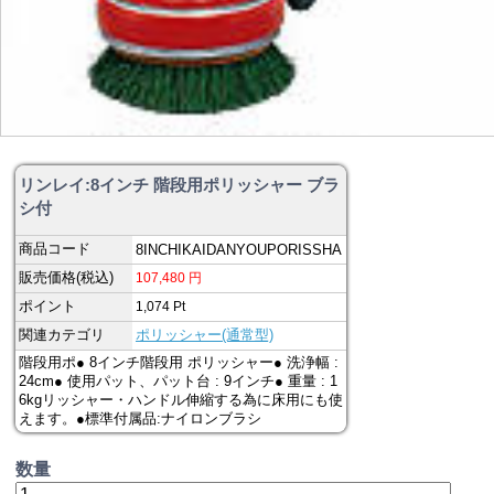
リンレイ:8インチ 階段用ポリッシャー ブラ
シ付
商品コード
8INCHIKAIDANYOUPORISSHA
販売価格(税込)
107,480
円
ポイント
1,074
Pt
関連カテゴリ
ポリッシャー(通常型)
階段用ポ● 8インチ階段用 ポリッシャー● 洗浄幅 :
24cm● 使用パット、パット台 : 9インチ● 重量 : 1
6kgリッシャー・ハンドル伸縮する為に床用にも使
えます。●標準付属品:ナイロンブラシ
数量