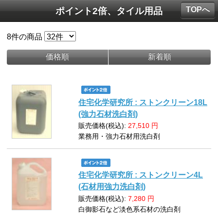
TOPへ
ポイント2倍、タイル用品
8
件の商品
価格順
新着順
住宅化学研究所 : ストンクリーン18L
(強力石材洗白剤)
販売価格(税込):
27,510
円
業務用・強力石材用洗白剤
住宅化学研究所 : ストンクリーン4L
(石材用強力洗白剤)
販売価格(税込):
7,280
円
白御影石など淡色系石材の洗白剤