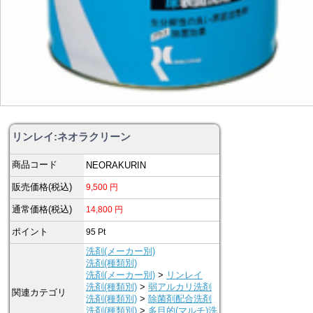
リンレイ:ネオラクリーン
商品コード
NEORAKURIN
販売価格(税込)
9,500
円
通常価格(税込)
14,800
円
ポイント
95
Pt
洗剤(メーカー別)
洗剤(種類別)
洗剤(メーカー別)
>
リンレイ
洗剤(種類別)
>
弱アルカリ洗剤
関連カテゴリ
洗剤(種類別)
>
除菌剤配合洗剤
洗剤(種類別)
>
多目的(マルチ)洗