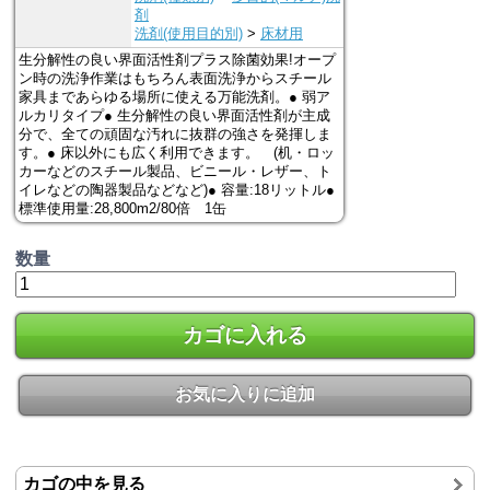
剤
洗剤(使用目的別)
>
床材用
生分解性の良い界面活性剤プラス除菌効果!オープ
ン時の洗浄作業はもちろん表面洗浄からスチール
家具まであらゆる場所に使える万能洗剤。● 弱ア
ルカリタイプ● 生分解性の良い界面活性剤が主成
分で、全ての頑固な汚れに抜群の強さを発揮しま
す。● 床以外にも広く利用できます。 (机・ロッ
カーなどのスチール製品、ビニール・レザー、ト
イレなどの陶器製品などなど)● 容量:18リットル●
標準使用量:28,800m2/80倍 1缶
数量
カゴに入れる
お気に入りに追加
カゴの中を見る