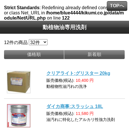
TOPへ
Strict Standards
: Redefining already defined constructor f
or class Net_URL in
/home/blue4444/kikumi.co.jp/data/m
odule/Net/URL.php
on line
122
動植物油専用洗剤
12
件の商品
価格順
新着順
クリアライト:グリスター 20kg
販売価格(税込):
10,400
円
動植物性油汚れの洗浄
ダイカ商事:スラッシュ 18L
販売価格(税込):
11,580
円
油汚れに特化したアルカリ性強力洗剤