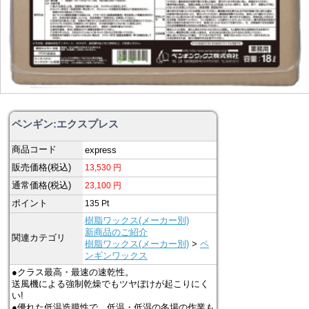
ペンギン:エクスプレス
商品コード
express
販売価格(税込)
13,530
円
通常価格(税込)
23,100
円
ポイント
135
Pt
樹脂ワックス(メーカー別)
新商品のご紹介
関連カテゴリ
樹脂ワックス(メーカー別)
>
ペ
ンギンワックス
●クラス最高・最速の速乾性。
送風機による強制乾燥でもツヤぼけが起こりにく
い!
●優れた低温造膜性で、低温・低湿の冬場の作業も