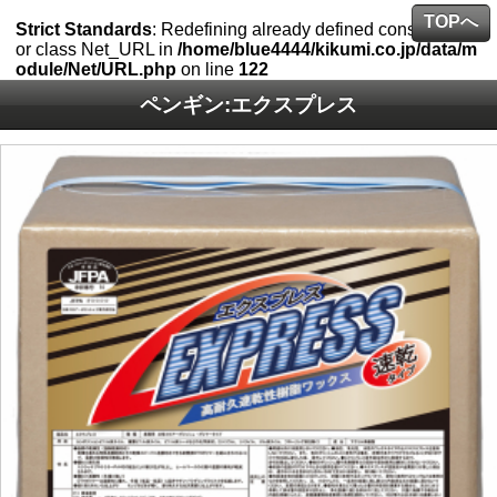
TOPへ
Strict Standards
: Redefining already defined constructor f
or class Net_URL in
/home/blue4444/kikumi.co.jp/data/m
odule/Net/URL.php
on line
122
ペンギン:エクスプレス