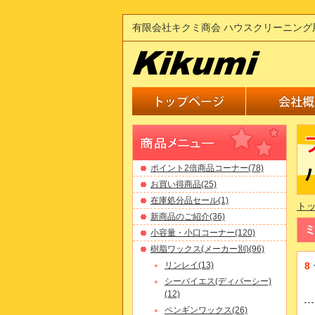
有限会社キクミ商会 ハウスクリーニング
ポイント2倍商品コーナー(78)
お買い得商品(25)
在庫処分品セール(1)
ト
新商品のご紹介(36)
小容量・小口コーナー(120)
樹脂ワックス(メーカー別)(96)
リンレイ(13)
8
シーバイエス(ディバーシー)
(12)
ペンギンワックス(26)