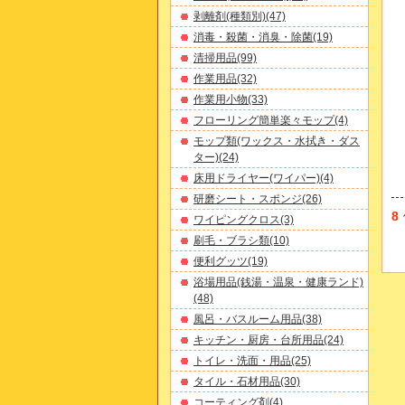
剥離剤(種類別)(47)
消毒・殺菌・消臭・除菌(19)
清掃用品(99)
作業用品(32)
作業用小物(33)
フローリング簡単楽々モップ(4)
モップ類(ワックス・水拭き・ダス
ター)(24)
床用ドライヤー(ワイパー)(4)
研磨シート・スポンジ(26)
8
ワイピングクロス(3)
刷毛・ブラシ類(10)
便利グッツ(19)
浴場用品(銭湯・温泉・健康ランド)
(48)
風呂・バスルーム用品(38)
キッチン・厨房・台所用品(24)
トイレ・洗面・用品(25)
タイル・石材用品(30)
コーティング剤(4)