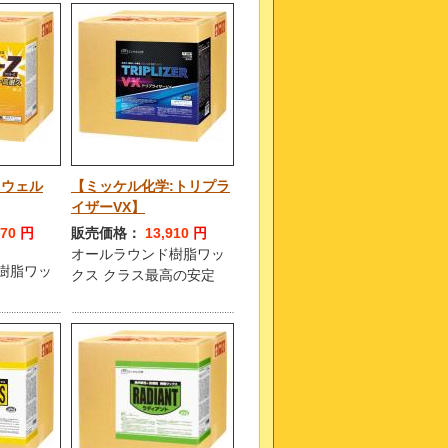
:ウェル
【ミッケル化学:トリプラ
イザーVX】
570
円
販売価格：
13,910
円
オールラウンド樹脂ワッ
樹脂ワッ
クス クラス最高の安定