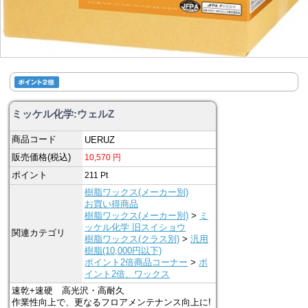
ミッケル化学:ウェルZ
商品コード
UERUZ
販売価格(税込)
10,570
円
ポイント
211
Pt
樹脂ワックス(メーカー別)
お買い得商品
樹脂ワックス(メーカー別)
>
ミ
ッケル化学 旧スイショウ
関連カテゴリ
樹脂ワックス(クラス別)
>
汎用
樹脂(10,000円以下)
ポイント2倍商品コーナー
>
ポ
イント2倍、ワックス
速乾+速硬 高光沢・高耐久
作業性向上で、更なるフロアメンテナンス向上に!