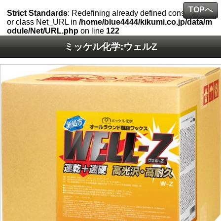
TOPへ
Strict Standards
: Redefining already defined constructor f
or class Net_URL in
/home/blue4444/kikumi.co.jp/data/m
odule/Net/URL.php
on line
122
ミッケル化学:ウェルZ