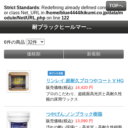
TOPへ
Strict Standards
: Redefining already defined constructor f
or class Net_URL in
/home/blue4444/kikumi.co.jp/data/m
odule/Net/URL.php
on line
122
耐ブラックヒールマーク性
6
件の商品
価格順
新着順
リンレイ:超耐久プロつやコート V HG
販売価格(税込):
14,420
円
プロのこだわり、超鏡面高光沢と高耐久性
能の床用ワックス
つやげん:ノンブラック樹脂
販売価格(税込):
13,090
円
汚れの酷い現場に・高光沢・高耐久性樹脂