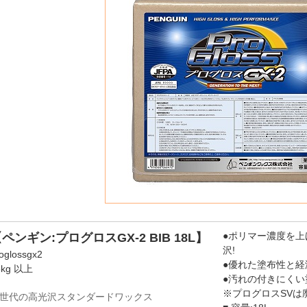
●ポリマー濃度を
ペンギン:プログロスGX-2 BIB 18L】
沢!
oglossgx2
●優れた塗布性と経
5kg 以上
●汚れの付きにくい
※プログロスSVは
世代の高光沢スタンダードワックス