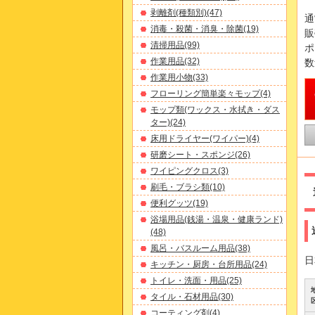
剥離剤(種類別)(47)
通
消毒・殺菌・消臭・除菌(19)
販
清掃用品(99)
ポ
作業用品(32)
数
作業用小物(33)
フローリング簡単楽々モップ(4)
モップ類(ワックス・水拭き・ダス
ター)(24)
床用ドライヤー(ワイパー)(4)
研磨シート・スポンジ(26)
ワイピングクロス(3)
刷毛・ブラシ類(10)
便利グッツ(19)
浴場用品(銭湯・温泉・健康ランド)
(48)
風呂・バスルーム用品(38)
日
キッチン・厨房・台所用品(24)
トイレ・洗面・用品(25)
タイル・石材用品(30)
コーティング剤(4)