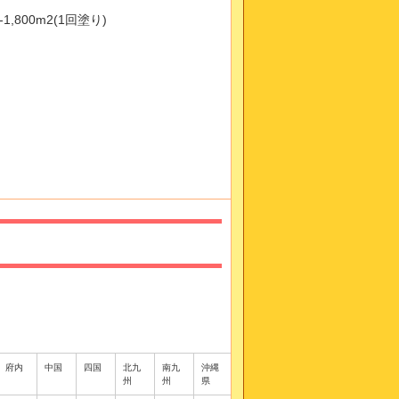
-1,800m2(1回塗り)
府内
中国
四国
北九
南九
沖縄
州
州
県