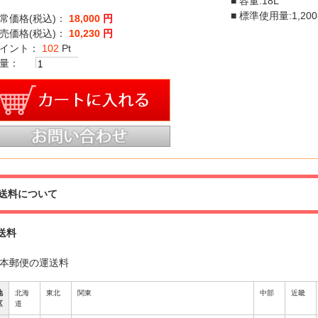
■ 容量:18L
■ 標準使用量:1,200
常価格(税込)：
18,000
円
売価格(税込)：
10,230
円
イント：
102
Pt
量：
送料について
送料
本郵便の運送料
地
北海
東北
関東
中部
近畿
区
道