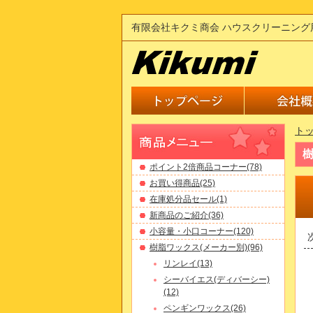
有限会社キクミ商会 ハウスクリーニング
ト
樹
ポイント2倍商品コーナー(78)
お買い得商品(25)
在庫処分品セール(1)
新商品のご紹介(36)
小容量・小口コーナー(120)
樹脂ワックス(メーカー別)(96)
リンレイ(13)
シーバイエス(ディバーシー)
(12)
ペンギンワックス(26)