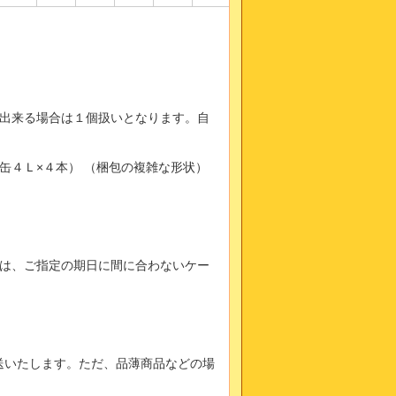
出来る場合は１個扱いとなります。自
缶４Ｌ×４本） （梱包の複雑な形状）
は、ご指定の期日に間に合わないケー
送いたします。ただ、品薄商品などの場