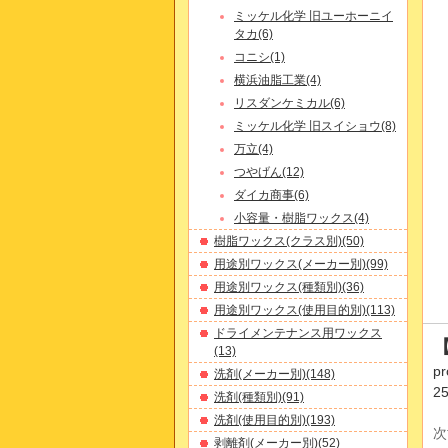
ミッケル化学 旧ユーホーニイ
タカ(6)
コニシ(1)
横浜油脂工業(4)
リスダンケミカル(6)
ミッケル化学 旧スイショウ(8)
万立(4)
つやげん(12)
ダイカ商事(6)
小容量・樹脂ワックス(4)
樹脂ワックス(クラス別)(50)
用途別ワックス(メーカー別)(99)
用途別ワックス(種類別)(36)
用途別ワックス(使用目的別)(113)
ドライメンテナンス用ワックス
【
(13)
pr
洗剤(メーカー別)(148)
2
洗剤(種類別)(91)
洗剤(使用目的別)(193)
次
剥離剤(メーカー別)(52)