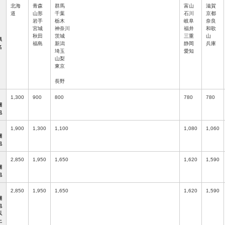
北海
青森
群馬
富山
滋賀
道
山形
千葉
石川
京都
岩手
栃木
岐阜
奈良
宮城
神奈川
福井
和歌
秋田
茨城
三重
山
県
福島
新潟
静岡
兵庫
名
埼玉
愛知
山梨
東京
長野
1,300
900
800
780
780
梱
包
1,900
1,300
1,100
1,080
1,060
梱
包
2,850
1,950
1,650
1,620
1,590
梱
包
2,850
1,950
1,650
1,620
1,590
梱
包
以
上