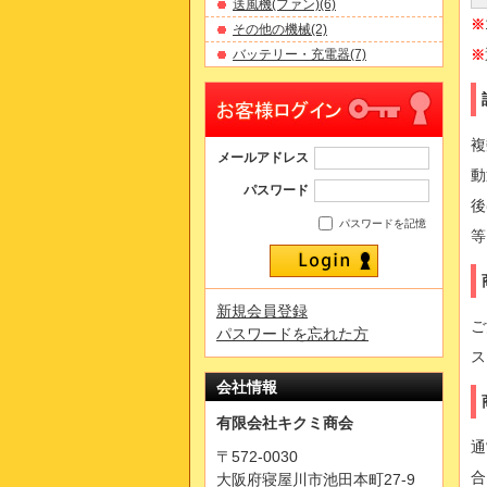
送風機(ファン)(6)
※
その他の機械(2)
バッテリー・充電器(7)
※
複
メールアドレス
動
パスワード
後
パスワードを記憶
等
新規会員登録
ご
パスワードを忘れた方
ス
会社情報
有限会社キクミ商会
通
〒572-0030
合
大阪府寝屋川市池田本町27-9