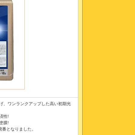
上げ、ワンランクアップした高い初期光
済性!
塗膜!
廃番となりました。