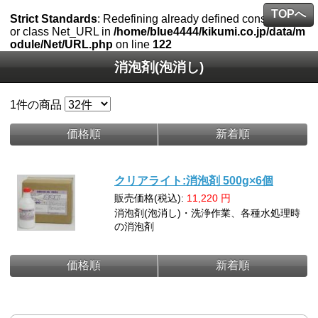
TOPへ
Strict Standards
: Redefining already defined constructor f
or class Net_URL in
/home/blue4444/kikumi.co.jp/data/m
odule/Net/URL.php
on line
122
消泡剤(泡消し)
1
件の商品
価格順
新着順
クリアライト:消泡剤 500g×6個
販売価格(税込):
11,220
円
消泡剤(泡消し)・洗浄作業、各種水処理時
の消泡剤
価格順
新着順