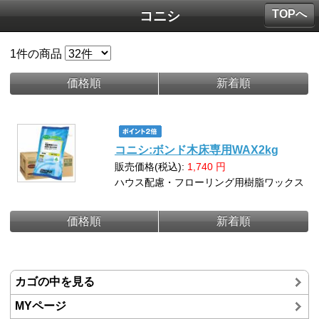
TOPへ
コニシ
1
件の商品
価格順
新着順
コニシ:ボンド木床専用WAX2kg
販売価格(税込):
1,740
円
ハウス配慮・フローリング用樹脂ワックス
価格順
新着順
カゴの中を見る
MYページ