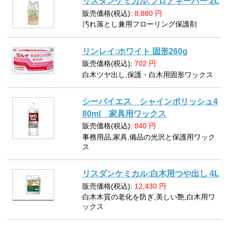
リスダンケミカル:フロアキーパー 2L
販売価格(税込):
8,880
円
汚れ落とし兼用フローリング保護剤
リンレイ:ホワイト 固形260g
販売価格(税込):
702
円
白木ツヤ出し,保護・白木用固形ワックス
シーバイエス シャインポリッシュ4
80ml 家具用ワックス
販売価格(税込):
840
円
事務用品,家具,備品の光沢と保護用ワック
ス
リスダンケミカル:白木用つや出し 4L
販売価格(税込):
12,430
円
白木木質の老化を防ぎ,美しい艶,白木用ワ
ックス