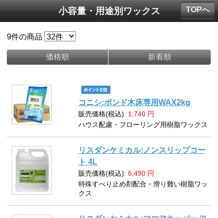
TOPへ
小容量・用途別ワックス
9
件の商品
価格順
新着順
コニシ:ボンド木床専用WAX2kg
販売価格(税込):
1,740
円
ハウス配慮・フローリング用樹脂ワックス
リスダンケミカル:ノンスリップコー
ト 4L
販売価格(税込):
6,490
円
特殊すべり止め剤配合・滑り難い樹脂ワッ
クス