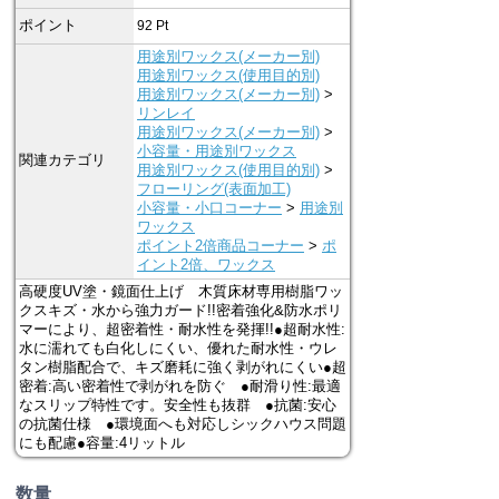
ポイント
92
Pt
用途別ワックス(メーカー別)
用途別ワックス(使用目的別)
用途別ワックス(メーカー別)
>
リンレイ
用途別ワックス(メーカー別)
>
小容量・用途別ワックス
関連カテゴリ
用途別ワックス(使用目的別)
>
フローリング(表面加工)
小容量・小口コーナー
>
用途別
ワックス
ポイント2倍商品コーナー
>
ポ
イント2倍、ワックス
高硬度UV塗・鏡面仕上げ 木質床材専用樹脂ワッ
クスキズ・水から強力ガード!!密着強化&防水ポリ
マーにより、超密着性・耐水性を発揮!!●超耐水性:
水に濡れても白化しにくい、優れた耐水性・ウレ
タン樹脂配合で、キズ磨耗に強く剥がれにくい●超
密着:高い密着性で剥がれを防ぐ ●耐滑り性:最適
なスリップ特性です。安全性も抜群 ●抗菌:安心
の抗菌仕様 ●環境面へも対応しシックハウス問題
にも配慮●容量:4リットル
数量