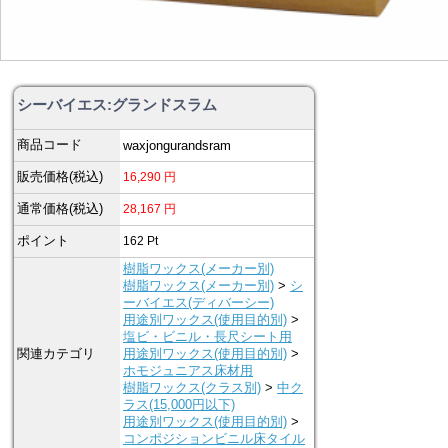
シーバイエス:グランドスラム
商品コード
waxjongurandsram
販売価格(税込)
16,290
円
通常価格(税込)
28,167
円
ポイント
162
Pt
樹脂ワックス(メーカー別)
樹脂ワックス(メーカー別)
>
シ
ーバイエス(ディバーシー)
用途別ワックス(使用目的別)
>
塩ビ・ビニル・長尺シート用
関連カテゴリ
用途別ワックス(使用目的別)
>
ホモジュニアス床材用
樹脂ワックス(クラス別)
>
中ク
ラス(15,000円以下)
用途別ワックス(使用目的別)
>
コンポジションビニル床タイル