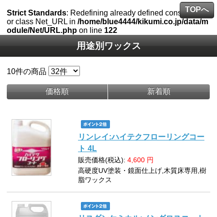
TOPへ
Strict Standards
: Redefining already defined constructor f
or class Net_URL in
/home/blue4444/kikumi.co.jp/data/m
odule/Net/URL.php
on line
122
用途別ワックス
10
件の商品
価格順
新着順
リンレイ:ハイテクフローリングコー
ト 4L
販売価格(税込):
4,600
円
高硬度UV塗装・鏡面仕上げ,木質床専用,樹
脂ワックス