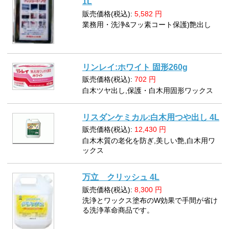
1L
販売価格(税込):
5,582
円
業務用・洗浄&フッ素コート保護)艶出し
リンレイ:ホワイト 固形260g
販売価格(税込):
702
円
白木ツヤ出し,保護・白木用固形ワックス
リスダンケミカル:白木用つや出し 4L
販売価格(税込):
12,430
円
白木木質の老化を防ぎ,美しい艶,白木用ワ
ックス
万立 クリッシュ 4L
販売価格(税込):
8,300
円
洗浄とワックス塗布のW効果で手間が省け
る洗浄革命商品です。