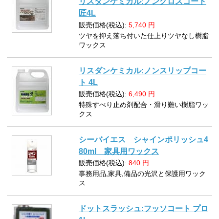
リスダンケミカル:ノングロスコート
匠4L
販売価格(税込):
5,740
円
ツヤを抑え落ち付いた仕上りツヤなし樹脂
ワックス
リスダンケミカル:ノンスリップコー
ト 4L
販売価格(税込):
6,490
円
特殊すべり止め剤配合・滑り難い樹脂ワッ
クス
シーバイエス シャインポリッシュ4
80ml 家具用ワックス
販売価格(税込):
840
円
事務用品,家具,備品の光沢と保護用ワック
ス
ドットスラッシュ:フッソコート プロ