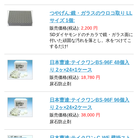
つやげん:鏡・ガラスのウロコ取り LL
サイズ 1個:
販売価格(税込):
2,200
円
SDダイヤモンドのチカラで鏡・ガラス面に
付いた頑固な汚れを落とし。水をつけてこ
するだけ!
日本曹達:テイクワンBS-96F 48個入
り 2ヶ×24×1ケース
販売価格(税込):
18,780
円
尿石防止剤
日本曹達:テイクワンBS-96F 96個入
り 2ヶ×24×2ケース
販売価格(税込):
38,000
円
尿石防止剤
日本曹達:テイクワン C-WF 壁掛スト