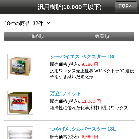
TOPへ
汎用樹脂(10,000円以下)
18
件の商品
価格順
新着順
シーバイエス:ベクスター 18L
販売価格(税込):
9,380
円
汎用ワックス売上世界№1“ベクトラ”の遺伝
子を引き継いだ進化形
万立:フィット
販売価格(税込):
11,000
円
経済性に優れた化学床材用樹脂ワックス
つやげん:シルバースター 18L
販売価格(税込):
9,680
円