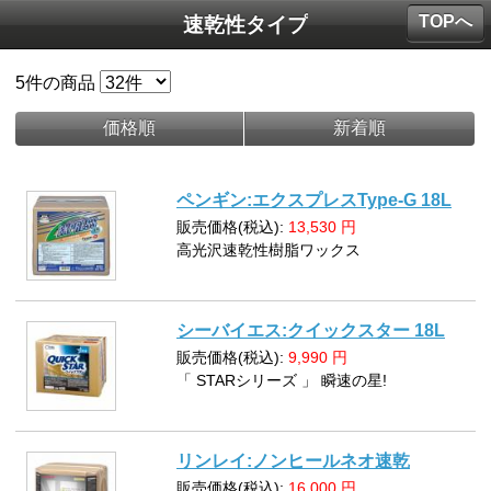
TOPへ
速乾性タイプ
5
件の商品
価格順
新着順
ペンギン:エクスプレスType-G 18L
販売価格(税込):
13,530
円
高光沢速乾性樹脂ワックス
シーバイエス:クイックスター 18L
販売価格(税込):
9,990
円
「 STARシリーズ 」 瞬速の星!
リンレイ:ノンヒールネオ速乾
販売価格(税込):
16,000
円