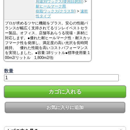
用途別ワックス(使用目的別)
>
耐ヒールマーク用
樹脂ワックス(クラス別)
>
速乾
性タイプ
プロが求めるツヤに機能をプラス。安心の性能バ
ランスが幅広く支持されてるリンレイベストセラ
ー製品。オフィス、店舗等あらうる現場・床材に
対応します。●優れた耐ヒールマーク性・耐スカッ
フマーク性を発揮し、満足度の高い光沢を長時間
維持。 優れた性能を高いコストパフォーマンス
を実現しました。●容量:18リットル●標準使用量:1
00m2/リットル 1,800m2/缶
数量
カゴに入れる
お気に入りに追加