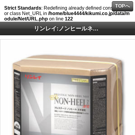
TOPへ
Strict Standards
: Redefining already defined constructor f
or class Net_URL in
/home/blue4444/kikumi.co.jp/data/m
odule/Net/URL.php
on line
122
リンレイ:ノンヒールネオ速乾