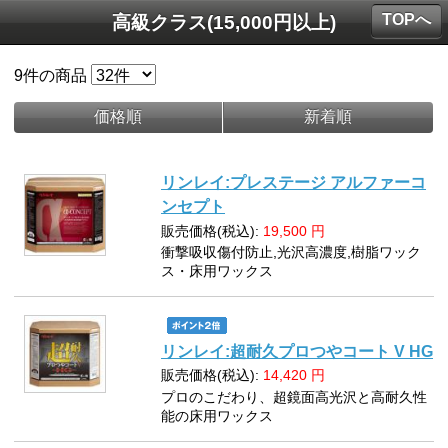
TOPへ
高級クラス(15,000円以上)
9
件の商品
価格順
新着順
リンレイ:プレステージ アルファーコ
ンセプト
販売価格(税込):
19,500
円
衝撃吸収傷付防止,光沢高濃度,樹脂ワック
ス・床用ワックス
リンレイ:超耐久プロつやコート V HG
販売価格(税込):
14,420
円
プロのこだわり、超鏡面高光沢と高耐久性
能の床用ワックス