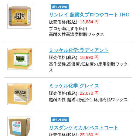
リンレイ:超耐久プロつやコート I HG
販売価格(税込):
13,884
円
プロが満足する床用
高耐久性高濃度樹脂ワックス
ミッケル化学:ラディアント
販売価格(税込):
18,690
円
高作業性,高濃度,低粘度の床用樹脂ワック
ス
ミッケル化学:グレイス
販売価格(税込):
22,070
円
超耐久性.超透明光沢性.床用樹脂ワックス
リスダンケミカル:ベストコート
販売価格(税込):
25,180
円