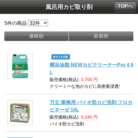
TOPへ
風呂用カビ取り剤
5
件の商品
価格順
新着順
横浜油脂:NEWカビクリーナーPro 4,5
L
販売価格(税込):
3,700
円
クリーミーな泡がカビに高密着浸透!
万立:業務用 バイオ防カビ洗剤 フロカ
ビネーゼ 10L
販売価格(税込):
9,240
円
バイオ防カビ洗剤