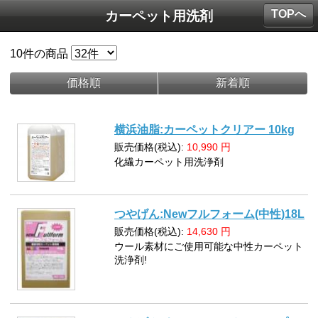
TOPへ
カーペット用洗剤
10
件の商品
価格順
新着順
横浜油脂:カーペットクリアー 10kg
販売価格(税込):
10,990
円
化繊カーペット用洗浄剤
つやげん:Newフルフォーム(中性)18L
販売価格(税込):
14,630
円
ウール素材にご使用可能な中性カーペット
洗浄剤!