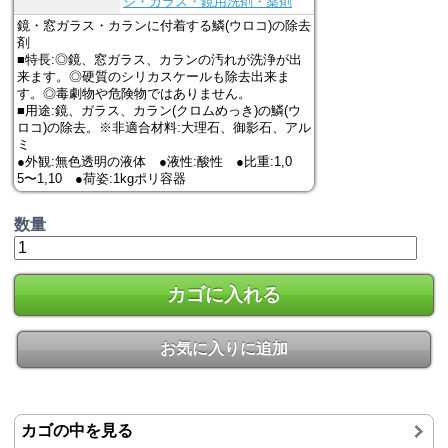
シ・ガラス・鏡用洗剤・薬剤
鏡・窓ガラス・カランに付着する鱗(ウロコ)の除去
剤
■特長:◎鏡、窓ガラス、カランの汚れが洗浄が出
来ます。◎硬質のシリカスケールも除去出来ま
す。◎毒劇物や危険物ではありません。
■用途:鏡、ガラス、カラン(クロムめっき)の鱗(ウ
ロコ)の除去。※非適合材料:大理石、御影石、アル
ミ
●外観:無色透明の液体 ●液性:酸性 ●比重:1,0
5〜1,10 ●荷姿:1kgポリ容器
数量
カゴに入れる
お気に入りに追加
カゴの中を見る