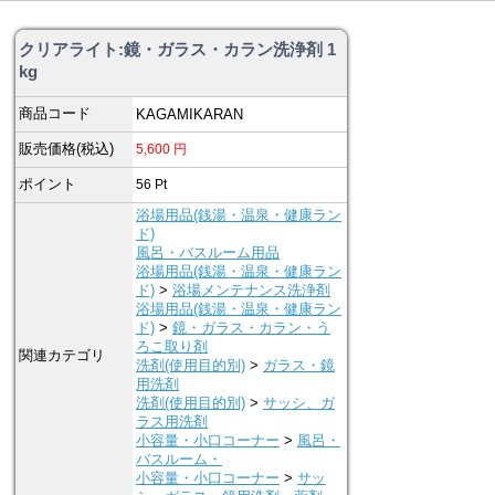
クリアライト:鏡・ガラス・カラン洗浄剤 1
kg
商品コード
KAGAMIKARAN
販売価格(税込)
5,600
円
ポイント
56
Pt
浴場用品(銭湯・温泉・健康ラン
ド)
風呂・バスルーム用品
浴場用品(銭湯・温泉・健康ラン
ド)
>
浴場メンテナンス洗浄剤
浴場用品(銭湯・温泉・健康ラン
ド)
>
鏡・ガラス・カラン・う
ろこ取り剤
関連カテゴリ
洗剤(使用目的別)
>
ガラス・鏡
用洗剤
洗剤(使用目的別)
>
サッシ、ガ
ラス用洗剤
小容量・小口コーナー
>
風呂・
バスルーム・
小容量・小口コーナー
>
サッ