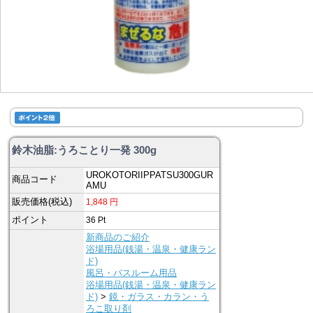
鈴木油脂:うろことり一発 300g
UROKOTORIIPPATSU300GUR
商品コード
AMU
販売価格(税込)
1,848
円
ポイント
36
Pt
新商品のご紹介
浴場用品(銭湯・温泉・健康ラン
ド)
風呂・バスルーム用品
浴場用品(銭湯・温泉・健康ラン
ド)
>
鏡・ガラス・カラン・う
ろこ取り剤