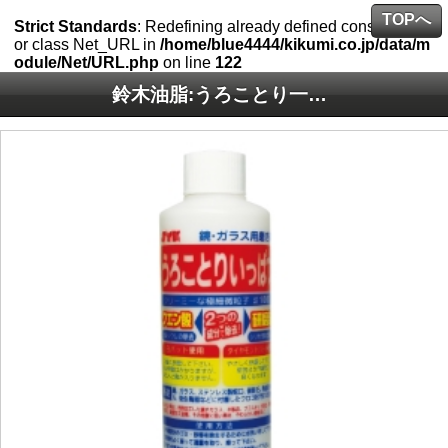
TOPへ
Strict Standards
: Redefining already defined constructor f
or class Net_URL in
/home/blue4444/kikumi.co.jp/data/m
odule/Net/URL.php
on line
122
鈴木油脂:うろことり一発 300g