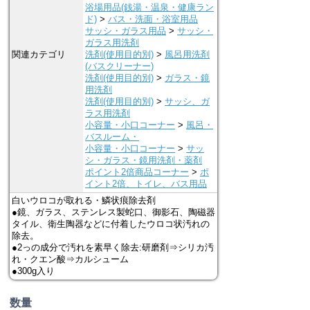
浴場用品(銭湯・温泉・健康ラン
ド)
>
バス・洗面・浴室用品
サッシ・ガラス用品
>
サッシ・
ガラス用洗剤
関連カテゴリ
洗剤(使用目的別)
>
風呂用洗剤
(バスクリーナー)
洗剤(使用目的別)
>
ガラス・鏡
用洗剤
洗剤(使用目的別)
>
サッシ、ガ
ラス用洗剤
小容量・小口コーナー
>
風呂・
バスルーム・
小容量・小口コーナー
>
サッ
シ・ガラス・鏡用洗剤・薬剤
ポイント2倍商品コーナー
>
ポ
イント2倍、トイレ、バス用品
白いウロコが取れる・鱗状痕除去剤
●鏡、ガラス、ステンレス製蛇口、御影石、陶磁器
タイル、衛生陶器などに付着したウロコ状汚れの
除去。
●2っの成分で汚れを素早く除去:研磨剤⇒シリカ汚
れ・クエン酸⇒カルシューム
●300g入り
数量